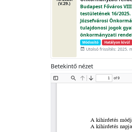
(V.29.)
Budapest Főváros VIII
testületének 16/2025.
Józsefvárosi Önkormán
tulajdonosi jogok gyak
önkormányzati rendel
Módosító
Hatályon kívül
Utolsó frissítés: 2025. 
event_available
Betekintő nézet