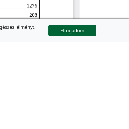
gészési élményt.
Elfogadom

Az oldal folytatódik