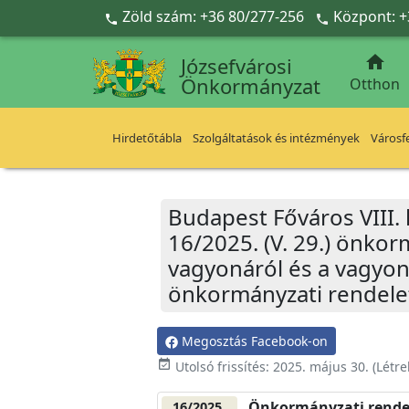
Ugrás a fő tartalomra
Zöld szám: +36 80/277-256
Központ: +



Józsefvárosi
Önkormányzat
Otthon
Hirdetőtábla
Szolgáltatások és intézmények
Városfe
Budapest Főváros VIII.
16/2025. (V. 29.) önko
vagyonáról és a vagyon f
önkormányzati rendele
Megosztás Facebook-on
event_available
Utolsó frissítés:
2025. május 30.
(Létr
Önkormányzati rende
16/2025.