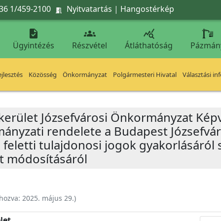
36 1/459-2100
Nyitvatartás
|
Hangostérkép




Ügyintézés
Részvétel
Átláthatóság
Pázmán
jlesztés
Közösség
Önkormányzat
Polgármesteri Hivatal
Választási in
 kerület Józsefvárosi Önkormányzat Képv
rmányzati rendelete a Budapest Józsefv
eletti tulajdonosi jogok gyakorlásáról s
t módosításáról
ehozva:
2025. május 29.
)
let