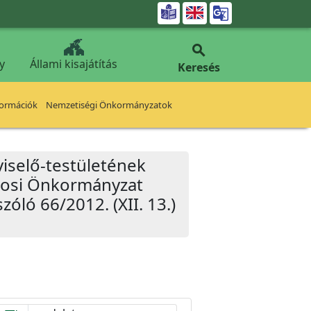


y
Állami kisajátítás
Keresés
formációk
Nemzetiségi Önkormányzatok
iselő-testületének
árosi Önkormányzat
zóló 66/2012. (XII. 13.)