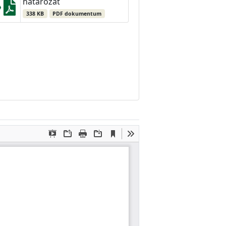
határozat
338 KB
PDF dokumentum