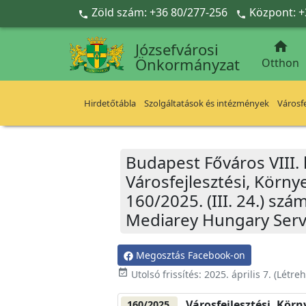
Ugrás a fő tartalomra
Zöld szám: +36 80/277-256
Központ: +



Józsefvárosi
Önkormányzat
Otthon
Hirdetőtábla
Szolgáltatások és intézmények
Városfe
Budapest Főváros VIII.
Városfejlesztési, Körn
160/2025. (III. 24.) szá
Mediarey Hungary Servi
Megosztás Facebook-on
event_available
Utolsó frissítés:
2025. április 7.
(Létre
Városfejlesztési, Kör
160/2025.