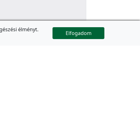
gészési élményt.
Elfogadom

Az oldal folytatódik