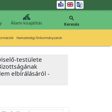


y
Állami kisajátítás
Keresés
formációk
Nemzetiségi Önkormányzatok
iselő-testülete
Bizottságának
lem elbírálásáról -