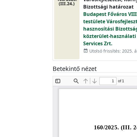
(III.24.)
Bizottsági határozat
Budapest Főváros VIII
testülete Városfejlesz
hasznosítási Bizottsá
közterület-használati
Services Zrt.
Utolsó frissítés: 2025. áp
event_available
Betekintő nézet