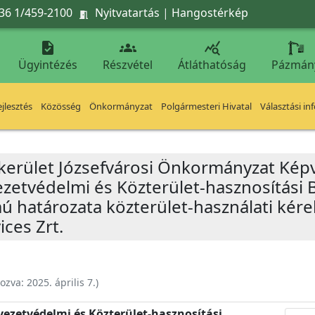
36 1/459-2100
Nyitvatartás
|
Hangostérkép




Ügyintézés
Részvétel
Átláthatóság
Pázmán
jlesztés
Közösség
Önkormányzat
Polgármesteri Hivatal
Választási in
 kerület Józsefvárosi Önkormányzat Képv
yezetvédelmi és Közterület-hasznosítási 
mú határozata közterület-használati kére
ces Zrt.
hozva:
2025. április 7.
)
nyezetvédelmi és Közterület-hasznosítási