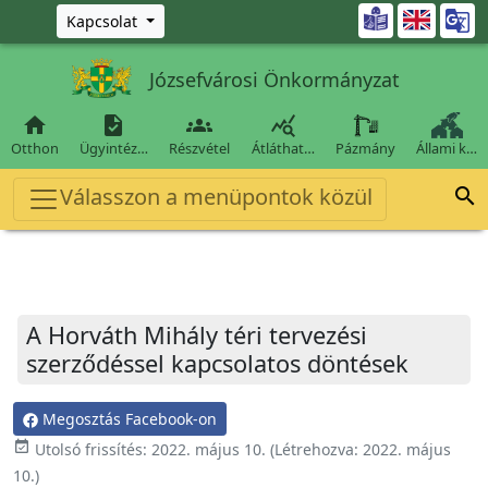
Ugrás a fő tartalomra

Kapcsolat
Józsefvárosi Önkormányzat




Otthon
Ügyintéz…
Részvétel
Átláthat…
Pázmány
Állami k…
Válasszon a menüpontok közül

A Horváth Mihály téri tervezési
szerződéssel kapcsolatos döntések
Megosztás Facebook-on
event_available
Utolsó frissítés:
2022. május 10.
(Létrehozva:
2022. május
10.
)