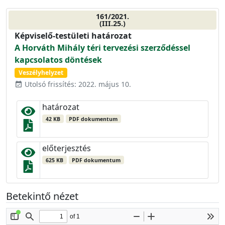
161/2021.
(III.25.)
Képviselő-testületi határozat
A Horváth Mihály téri tervezési szerződéssel
kapcsolatos döntések
Veszélyhelyzet
Utolsó frissítés: 2022. május 10.
event_available
határozat
42 KB
PDF dokumentum
előterjesztés
625 KB
PDF dokumentum
Betekintő nézet