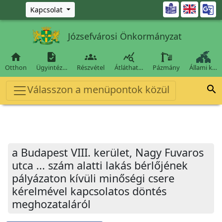
Ugrás a fő tartalomra

Kapcsolat
Józsefvárosi Önkormányzat




Otthon
Ügyintéz…
Részvétel
Átláthat…
Pázmány
Állami k…
Válasszon a menüpontok közül

a Budapest VIII. kerület, Nagy Fuvaros
utca ... szám alatti lakás bérlőjének
pályázaton kívüli minőségi csere
kérelmével kapcsolatos döntés
meghozataláról