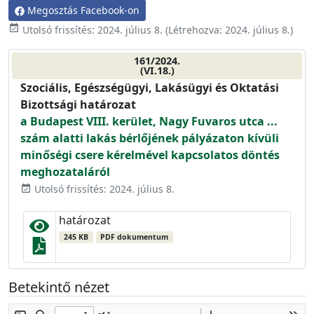
Megosztás Facebook-on
event_available
Utolsó frissítés:
2024. július 8.
(Létrehozva:
2024. július 8.
)
161/2024.
(VI.18.)
Szociális, Egészségügyi, Lakásügyi és Oktatási
Bizottsági határozat
a Budapest VIII. kerület, Nagy Fuvaros utca ...
szám alatti lakás bérlőjének pályázaton kívüli
minőségi csere kérelmével kapcsolatos döntés
meghozataláról
Utolsó frissítés: 2024. július 8.
event_available
határozat
245 KB
PDF dokumentum
Betekintő nézet