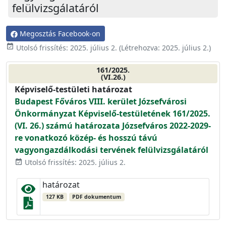
felülvizsgálatáról
Megosztás Facebook-on
event_available
Utolsó frissítés:
2025. július 2.
(Létrehozva:
2025. július 2.
)
161/2025.
(VI.26.)
Képviselő-testületi határozat
Budapest Főváros VIII. kerület Józsefvárosi
Önkormányzat Képviselő-testületének 161/2025.
(VI. 26.) számú határozata Józsefváros 2022-2029-
re vonatkozó közép- és hosszú távú
vagyongazdálkodási tervének felülvizsgálatáról
Utolsó frissítés: 2025. július 2.
event_available
határozat
127 KB
PDF dokumentum