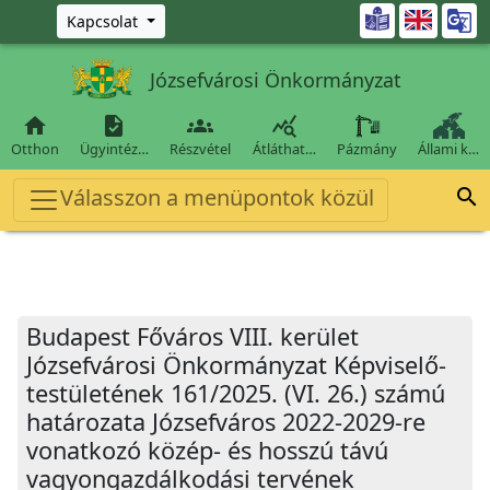
Ugrás a fő tartalomra

Kapcsolat
Józsefvárosi Önkormányzat




Otthon
Ügyintéz…
Részvétel
Átláthat…
Pázmány
Állami k…
Válasszon a menüpontok közül

Budapest Főváros VIII. kerület
Józsefvárosi Önkormányzat Képviselő-
testületének 161/2025. (VI. 26.) számú
határozata Józsefváros 2022-2029-re
vonatkozó közép- és hosszú távú
vagyongazdálkodási tervének