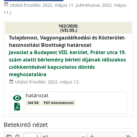
event_available
Utolsó frissítés:
2022. május 11.
(Létrehozva:
2022. május
11.
)
162/2020.
(VII.05.)
Tulajdonosi, Vagyongazdálkodási és Közterület-
hasznosítási Bizottsági határozat
Javaslat a Budapest VIII. kerület, Práter utca 19.
szám alatti bérlemény bérleti díjának időszakos
csökkentésével kapcsolatos döntés
meghozatalára
Utolsó frissítés: 2022. május 12.
event_available
határozat
344 KB
PDF dokumentum
Betekintő nézet