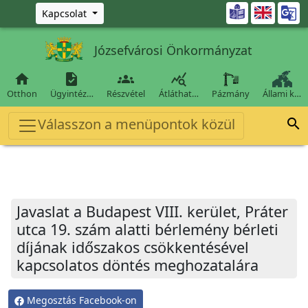
Ugrás a fő tartalomra

Kapcsolat
Józsefvárosi Önkormányzat




Otthon
Ügyintéz…
Részvétel
Átláthat…
Pázmány
Állami k…
Válasszon a menüpontok közül

Javaslat a Budapest VIII. kerület, Práter
utca 19. szám alatti bérlemény bérleti
díjának időszakos csökkentésével
kapcsolatos döntés meghozatalára
Megosztás Facebook-on