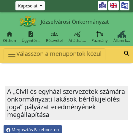
Ugrás a fő tartalomra

Kapcsolat
Józsefvárosi Önkormányzat




Otthon
Ügyintéz…
Részvétel
Átláthat…
Pázmány
Állami k…
Válasszon a menüpontok közül

A „Civil és egyházi szervezetek számára
önkormányzati lakások bérlőkijelölési
joga” pályázat eredményének
megállapítása
Megosztás Facebook-on