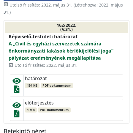
event_available
Utolsó frissítés:
2022. május 31.
(Létrehozva:
2022. május
31.
)
162/2022.
(V.31.)
Képviselő-testületi határozat
A „Civil és egyházi szervezetek számára
önkormányzati lakások bérlőkijelölési joga”
pályázat eredményének megállapítása
Utolsó frissítés: 2022. május 31.
event_available
határozat
194 KB
PDF dokumentum
előterjesztés
1 MB
PDF dokumentum
Betekintő nézet