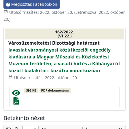
Megosztás Facebook-on
event_available
Utolsó frissítés:
2022. október 20.
(Létrehozva:
2022. október
20.
)
162/2022.
(VI.22.)
Városüzemeltetési Bizottsági határozat
Javaslat várományosi közútkezelői engedély
kiadására a Magyar Műszaki és Közlekedési
Múzeum területén, a vasúti híd és a Kőbányai út
között kialakított közútra vonatkozóan
Utolsó frissítés: 2022. október 20.
event_available
392 KB
PDF dokumentum
Betekintő nézet