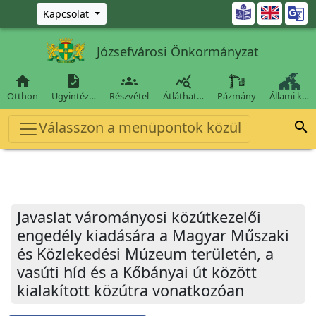
Ugrás a fő tartalomra

Kapcsolat
Józsefvárosi Önkormányzat




Otthon
Ügyintéz…
Részvétel
Átláthat…
Pázmány
Állami k…
Válasszon a menüpontok közül

Javaslat várományosi közútkezelői
engedély kiadására a Magyar Műszaki
és Közlekedési Múzeum területén, a
vasúti híd és a Kőbányai út között
kialakított közútra vonatkozóan