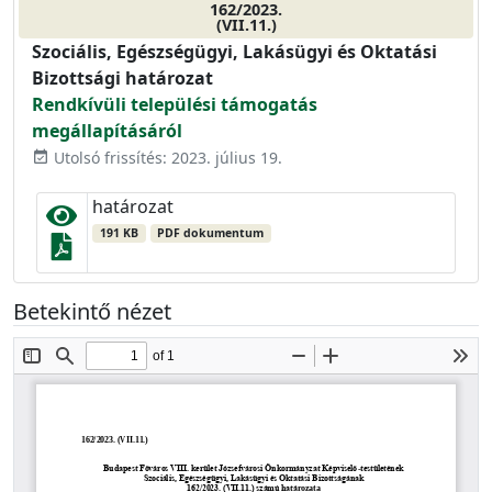
162/2023.
(VII.11.)
Szociális, Egészségügyi, Lakásügyi és Oktatási
Bizottsági határozat
Rendkívüli települési támogatás
megállapításáról
Utolsó frissítés: 2023. július 19.
event_available
határozat
191 KB
PDF dokumentum
Betekintő nézet