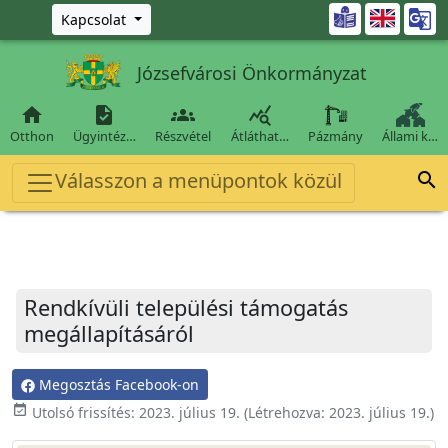
Ugrás a fő tartalomra

Kapcsolat
Józsefvárosi Önkormányzat




Otthon
Ügyintéz…
Részvétel
Átláthat…
Pázmány
Állami k…
Válasszon a menüpontok közül

Rendkívüli települési támogatás
megállapításáról
Megosztás Facebook-on
event_available
Utolsó frissítés:
2023. július 19.
(Létrehozva:
2023. július 19.
)