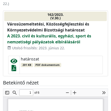
22.
)
162/2023.
(V.30.)
Városüzemeltetési, Közösségfejlesztési és
Környezetvédelmi Bizottsági határozat
A 2023. civil és kulturális, egyházi, sport és
nemzetiségi pályázatok elbírálásáról
Utolsó frissítés: 2023. június 22.
event_available
határozat
201 KB
PDF dokumentum
Betekintő nézet