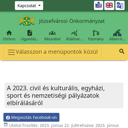
Ugrás a fő tartalomra

Kapcsolat
Józsefvárosi Önkormányzat




Otthon
Ügyintéz…
Részvétel
Átláthat…
Pázmány
Állami k…
Válasszon a menüpontok közül

A 2023. civil és kulturális, egyházi,
sport és nemzetiségi pályázatok
elbírálásáról
Megosztás Facebook-on
event_available
Utolsó frissítés:
2023. június 22.
(Létrehozva:
2023. június