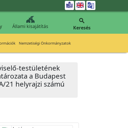


y
Állami kisajátítás
Keresés
formációk
Nemzetiségi Önkormányzatok
iselő-testületének
határozata a Budapest
0/A/21 helyrajzi számú