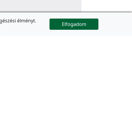
gészési élményt.
Elfogadom

Az oldal folytatódik