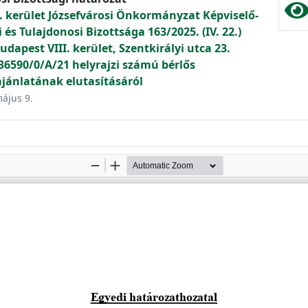
. kerület Józsefvárosi Önkormányzat Képviselő-
és Tulajdonosi Bizottsága 163/2025. (IV. 22.)
apest VIII. kerület, Szentkirályi utca 23.
 36590/0/A/21 helyrajzi számú bérlős
ajánlatának elutasításáról
május 9.