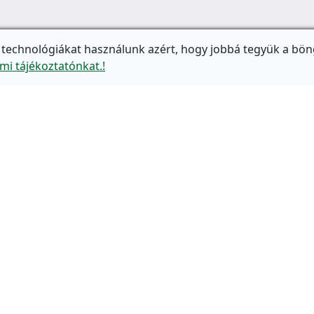
 technológiákat használunk azért, hogy jobbá tegyük a bön
mi tájékoztatónkat.!