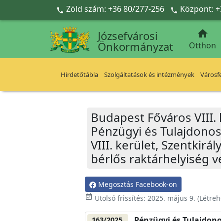
Ugrás a fő tartalomra
Zöld szám: +36 80/277-256
Központ: +



Józsefvárosi
Önkormányzat
Otthon
Hirdetőtábla
Szolgáltatások és intézmények
Városfe
Budapest Főváros VIII.
Pénzügyi és Tulajdonos
VIII. kerület, Szentkirá
bérlős raktárhelyiség vé
Megosztás Facebook-on
event_available
Utolsó frissítés:
2025. május 9.
(Létreh
Pénzügyi és Tulajdono
163/2025.