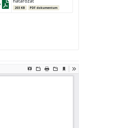
határozat
203 KB
PDF dokumentum