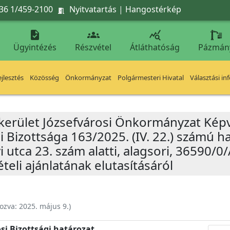
36 1/459-2100
Nyitvatartás
|
Hangostérkép




Ügyintézés
Részvétel
Átláthatóság
Pázmán
jlesztés
Közösség
Önkormányzat
Polgármesteri Hivatal
Választási in
 kerület Józsefvárosi Önkormányzat Képv
i Bizottsága 163/2025. (IV. 22.) számú 
lyi utca 23. szám alatti, alagsori, 36590/
teli ajánlatának elutasításáról
ozva:
2025. május 9.
)
si Bizottsági határozat