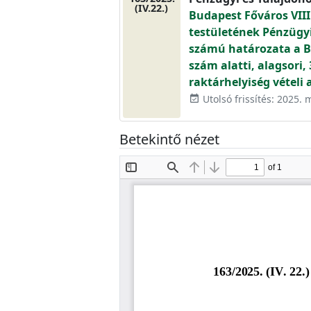
(IV.22.)
Budapest Főváros VIII
testületének Pénzügyi 
számú határozata a Bud
szám alatti, alagsori,
raktárhelyiség vételi 
Utolsó frissítés: 2025. 
event_available
Betekintő nézet