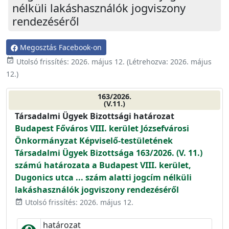
nélküli lakáshasználók jogviszony
rendezéséről
Megosztás Facebook-on
event_available
Utolsó frissítés:
2026. május 12.
(Létrehozva:
2026. május
12.
)
163/2026.
(V.11.)
Társadalmi Ügyek Bizottsági határozat
Budapest Főváros VIII. kerület Józsefvárosi
Önkormányzat Képviselő-testületének
Társadalmi Ügyek Bizottsága 163/2026. (V. 11.)
számú határozata a Budapest VIII. kerület,
Dugonics utca ... szám alatti jogcím nélküli
lakáshasználók jogviszony rendezéséről
Utolsó frissítés: 2026. május 12.
event_available
határozat