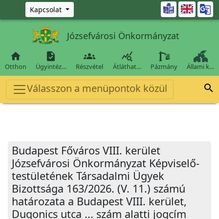
Ugrás a fő tartalomra

Kapcsolat
Józsefvárosi Önkormányzat




Otthon
Ügyintéz…
Részvétel
Átláthat…
Pázmány
Állami k…
Válasszon a menüpontok közül

Budapest Főváros VIII. kerület
Józsefvárosi Önkormányzat Képviselő-
testületének Társadalmi Ügyek
Bizottsága 163/2026. (V. 11.) számú
határozata a Budapest VIII. kerület,
Dugonics utca ... szám alatti jogcím