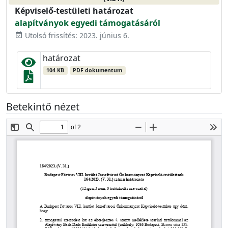
Képviselő-testületi határozat
alapítványok egyedi támogatásáról
Utolsó frissítés: 2023. június 6.
event_available
határozat
104 KB
PDF dokumentum
Betekintő nézet