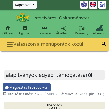
Ugrás a fő tartalomra

Kapcsolat
Józsefvárosi Önkormányzat




Otthon
Ügyintéz…
Részvétel
Átláthat…
Pázmány
Állami k…
Válasszon a menüpontok közül

alapítványok egyedi támogatásáról
Megosztás Facebook-on
event_available
Utolsó frissítés:
2023. június 6.
(Létrehozva:
2023. június 6.
)
164/2023.
(V.31.)