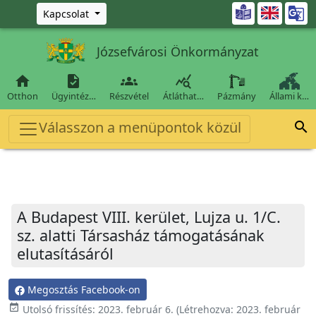
Ugrás a fő tartalomra

Kapcsolat
Józsefvárosi Önkormányzat




Otthon
Ügyintéz…
Részvétel
Átláthat…
Pázmány
Állami k…
Válasszon a menüpontok közül

A Budapest VIII. kerület, Lujza u. 1/C.
sz. alatti Társasház támogatásának
elutasításáról
Megosztás Facebook-on
event_available
Utolsó frissítés:
2023. február 6.
(Létrehozva:
2023. február