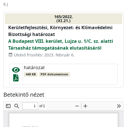
6.
)
165/2022.
(XI.21.)
Kerületfejlesztési, Környezet- és Klímavédelmi
Bizottsági határozat
A Budapest VIII. kerület, Lujza u. 1/C. sz. alatti
Társasház támogatásának elutasításáról
Utolsó frissítés: 2023. február 6.
event_available
határozat
448 KB
PDF dokumentum
Betekintő nézet