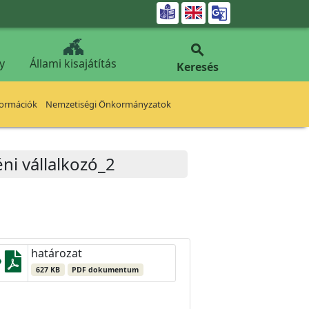


y
Állami kisajátítás
Keresés
formációk
Nemzetiségi Önkormányzatok
ni vállalkozó_2
határozat
627 KB
PDF dokumentum