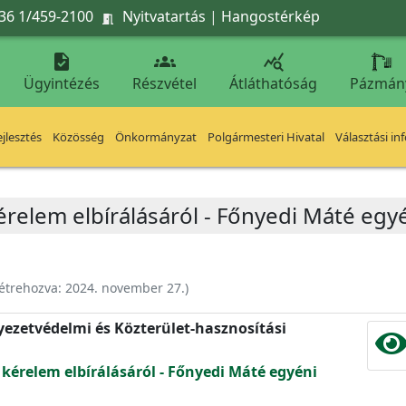
36 1/459-2100
Nyitvatartás
|
Hangostérkép




Ügyintézés
Részvétel
Átláthatóság
Pázmán
jlesztés
Közösség
Önkormányzat
Polgármesteri Hivatal
Választási in
érelem elbírálásáról - Főnyedi Máté egyé
étrehozva:
2024. november 27.
)
nyezetvédelmi és Közterület-hasznosítási
 kérelem elbírálásáról - Főnyedi Máté egyéni