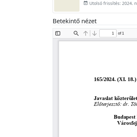
Utolsó frissítés: 2024.
event_available
Betekintő nézet