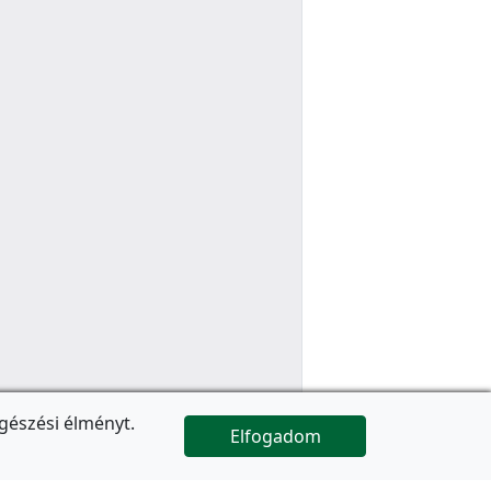
gészési élményt.
Elfogadom

Az oldal folytatódik