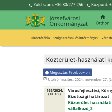
Ugrás a fő tartalomra
Zöld szám: +36 80/277-256
Központ: +



Józsefvárosi
Önkormányzat
Otthon
Hirdetőtábla
Szolgáltatások és intézmények
Városfe
Közterület-használati k
Megosztás Facebook-on
event_available
Utolsó frissítés:
2024. november 27.
(L
Városfejlesztési, Kör
165/2024.
(XI.18.)
Bizottsági határozat
Közterület-használati
vállalkozó_2