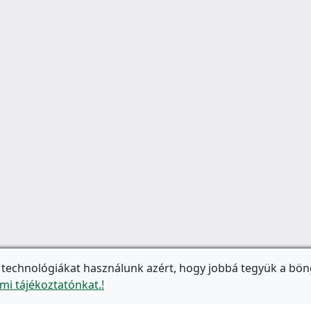
 technológiákat használunk azért, hogy jobbá tegyük a bön
mi tájékoztatónkat.!