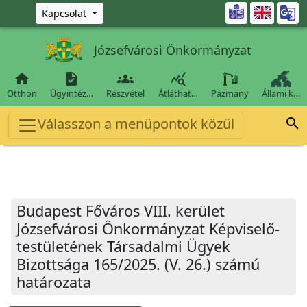
Ugrás a fő tartalomra

Kapcsolat
Józsefvárosi Önkormányzat




Otthon
Ügyintéz…
Részvétel
Átláthat…
Pázmány
Állami k…
Válasszon a menüpontok közül

Budapest Főváros VIII. kerület
Józsefvárosi Önkormányzat Képviselő-
testületének Társadalmi Ügyek
Bizottsága 165/2025. (V. 26.) számú
határozata