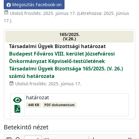
Megosztás Facebook-on
event_available
Utolsó frissítés:
2025. június 17.
(Létrehozva:
2025. június
17.
)
165/2025.
(V.26.)
Társadalmi Ügyek Bizottsági határozat
Budapest Főváros VIII. kerület Józsefvárosi
Önkormányzat Képviselő-testületének
Társadalmi Ügyek Bizottsága 165/2025. (V. 26.)
számú határozata
Utolsó frissítés: 2025. június 17.
event_available
határozat
448 KB
PDF dokumentum
Betekintő nézet