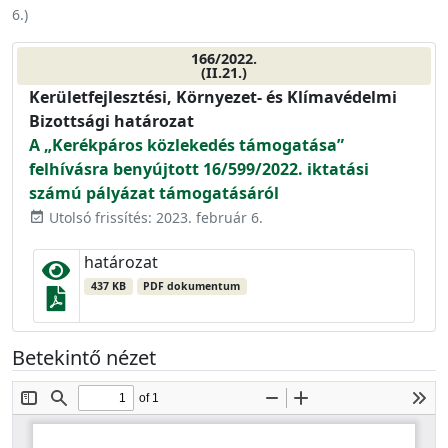
6.
)
166/2022.
(II.21.)
Kerületfejlesztési, Környezet- és Klímavédelmi
Bizottsági határozat
A „Kerékpáros közlekedés támogatása”
felhívásra benyújtott 16/599/2022. iktatási
számú pályázat támogatásáról
Utolsó frissítés: 2023. február 6.
event_available
határozat
437 KB
PDF dokumentum
Betekintő nézet