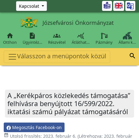
Ugrás a fő tartalomra

Kapcsolat
Józsefvárosi Önkormányzat




Otthon
Ügyintéz…
Részvétel
Átláthat…
Pázmány
Állami k…
Válasszon a menüpontok közül

A „Kerékpáros közlekedés támogatása”
felhívásra benyújtott 16/599/2022.
iktatási számú pályázat támogatásáról
Megosztás Facebook-on
event_available
Utolsó frissítés:
2023. február 6.
(Létrehozva:
2023. február