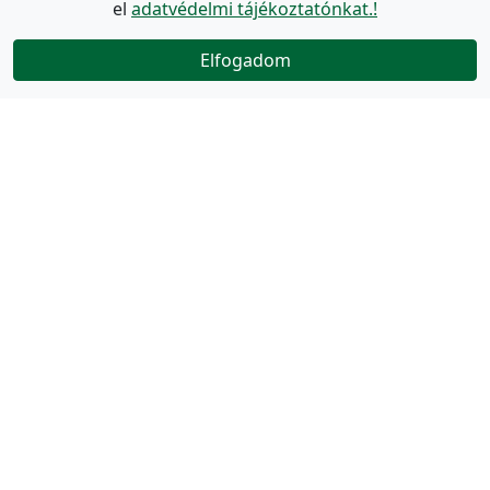
el
adatvédelmi tájékoztatónkat.!
Elfogadom
