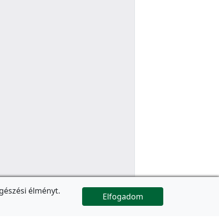
gészési élményt.
Elfogadom

Az oldal folytatódik