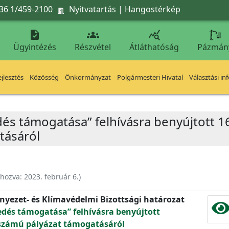
36 1/459-2100
Nyitvatartás
|
Hangostérkép




Ügyintézés
Részvétel
Átláthatóság
Pázmán
jlesztés
Közösség
Önkormányzat
Polgármesteri Hivatal
Választási in
és támogatása” felhívásra benyújtott 16
tásáról
ehozva:
2023. február 6.
)
rnyezet- és Klímavédelmi Bizottsági határozat
edés támogatása” felhívásra benyújtott
 számú pályázat támogatásáról