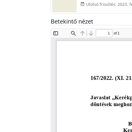
Utolsó frissítés: 2023. f
event_available
Betekintő nézet