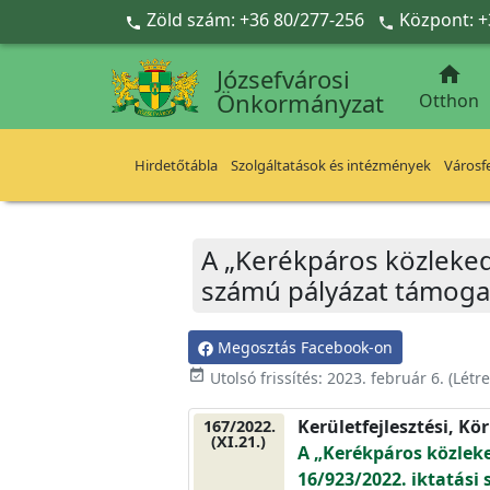
Ugrás a fő tartalomra
Zöld szám: +36 80/277-256
Központ: +



Józsefvárosi
Önkormányzat
Otthon
Hirdetőtábla
Szolgáltatások és intézmények
Városfe
A „Kerékpáros közleked
számú pályázat támoga
Megosztás Facebook-on
event_available
Utolsó frissítés:
2023. február 6.
(Létr
Kerületfejlesztési, Kö
167/2022.
(XI.21.)
A „Kerékpáros közlek
16/923/2022. iktatási