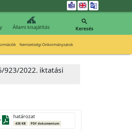


y
Állami kisajátítás
Keresés
formációk
Nemzetiségi Önkormányzatok
/923/2022. iktatási
határozat
438 KB
PDF dokumentum