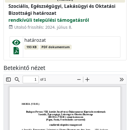
Szociális, Egészségügyi, Lakásügyi és Oktatási
Bizottsági határozat
rendkívüli települési támogatásról
Utolsó frissítés: 2024. július 8.
event_available
határozat
193 KB
PDF dokumentum
Betekintő nézet