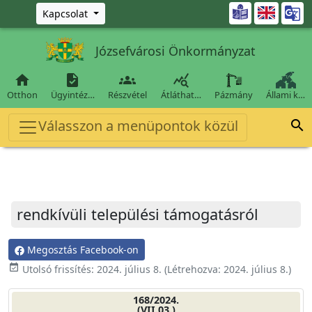
Ugrás a fő tartalomra

Kapcsolat
Józsefvárosi Önkormányzat




Otthon
Ügyintéz…
Részvétel
Átláthat…
Pázmány
Állami k…
Válasszon a menüpontok közül

rendkívüli települési támogatásról
Megosztás Facebook-on
event_available
Utolsó frissítés:
2024. július 8.
(Létrehozva:
2024. július 8.
)
168/2024.
(VII.03.)