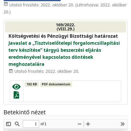
event_available
Utolsó frissítés:
2022. október 20.
(Létrehozva:
2022. október
20.
)
169/2022.
(VIII.29.)
Költségvetési és Pénzügyi Bizottsági határozat
Javaslat a „Tisztviselőtelepi forgalomcsillapítási
terv készítése” tárgyú beszerzési eljárás
eredményével kapcsolatos döntések
meghozatalára
Utolsó frissítés: 2022. október 20.
event_available
102 KB
PDF dokumentum
Betekintő nézet