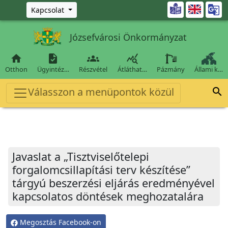
Ugrás a fő tartalomra

Kapcsolat
Józsefvárosi Önkormányzat




Otthon
Ügyintéz…
Részvétel
Átláthat…
Pázmány
Állami k…
Válasszon a menüpontok közül

Javaslat a „Tisztviselőtelepi
forgalomcsillapítási terv készítése”
tárgyú beszerzési eljárás eredményével
kapcsolatos döntések meghozatalára
Megosztás Facebook-on