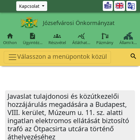
Ugrás a fő tartalomra

Kapcsolat
Józsefvárosi Önkormányzat




Otthon
Ügyintéz…
Részvétel
Átláthat…
Pázmány
Állami k…
Válasszon a menüpontok közül

Javaslat tulajdonosi és közútkezelői
hozzájárulás megadására a Budapest,
VIII. kerület, Múzeum u. 11. sz. alatti
ingatlan elektromos ellátását biztosító
trafó az Ötpacsirta utcára történő
áthelyezéséhez