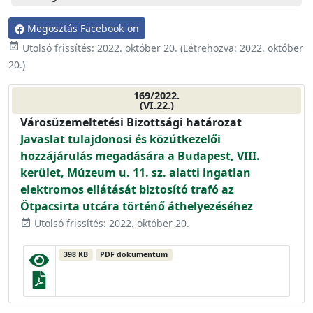
Megosztás Facebook-on
event_available
Utolsó frissítés:
2022. október 20.
(Létrehozva:
2022. október
20.
)
169/2022.
(VI.22.)
Városüzemeltetési Bizottsági határozat
Javaslat tulajdonosi és közútkezelői
hozzájárulás megadására a Budapest, VIII.
kerület, Múzeum u. 11. sz. alatti ingatlan
elektromos ellátását biztosító trafó az
Ötpacsirta utcára történő áthelyezéséhez
Utolsó frissítés: 2022. október 20.
event_available
398 KB
PDF dokumentum