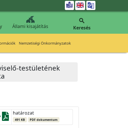


y
Állami kisajátítás
Keresés
formációk
Nemzetiségi Önkormányzatok
iselő-testületének
ta
határozat
491 KB
PDF dokumentum