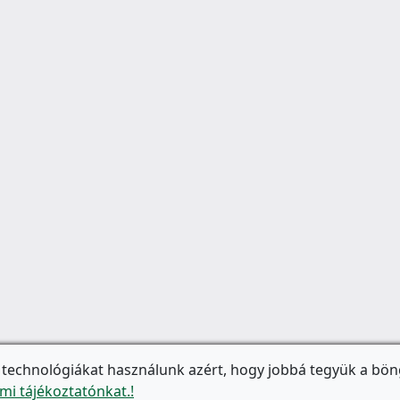
 technológiákat használunk azért, hogy jobbá tegyük a bön
mi tájékoztatónkat.!