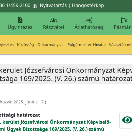
36 1/459-2100
Nyitvatartás
|
Hangostérkép




Ügyintézés
Részvétel
Átláthatóság
Pázmán
jlesztés
Közösség
Önkormányzat
Polgármesteri Hivatal
Választási in
 kerület Józsefvárosi Önkormányzat Képv
tsága 169/2025. (V. 26.) számú határoza
ehozva:
2025. június 17.
)
ottsági határozat
. kerület Józsefvárosi Önkormányzat Képviselő-
mi Ügyek Bizottsága 169/2025. (V. 26.) számú