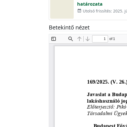
határozata
Utolsó frissítés: 2025. j
event_available
Betekintő nézet