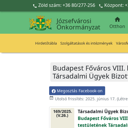
Ugrás a fő tartalomra
Zöld szám: +36 80/277-256
Központ: +



Józsefvárosi
Önkormányzat
Otthon
Hirdetőtábla
Szolgáltatások és intézmények
Városfe
Budapest Főváros VIII.
Társadalmi Ügyek Bizot
Megosztás Facebook-on
event_available
Utolsó frissítés:
2025. június 17.
(Létr
Társadalmi Ügyek Biz
169/2025.
(V.26.)
Budapest Főváros VIII
testületének Társadal