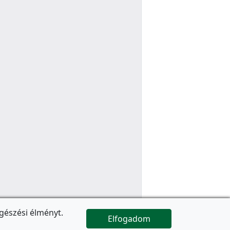
gészési élményt.
Elfogadom

Az oldal folytatódik