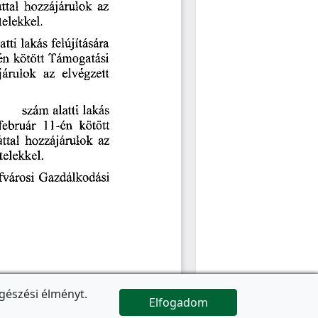
gészési élményt.
Elfogadom

Az oldal folytatódik