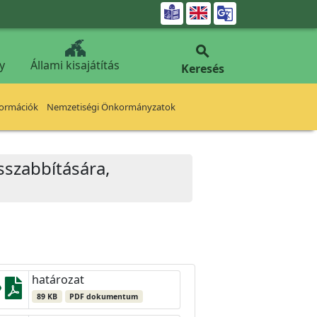


y
Állami kisajátítás
Keresés
formációk
Nemzetiségi Önkormányzatok
sszabbítására,
határozat
89 KB
PDF dokumentum