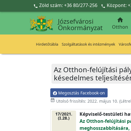
Ugrás a fő tartalomra
Zöld szám: +36 80/277-256
Központ: +



Józsefvárosi
Önkormányzat
Otthon
Hirdetőtábla
Szolgáltatások és intézmények
Városfe
Az Otthon-felújítási pá
késedelmes teljesítésé
Megosztás Facebook-on
event_available
Utolsó frissítés:
2022. május 10.
(Létr
Képviselő-testületi h
17/2021.
(I.28.)
Az Otthon-felújítási p
meghosszabbítására, 