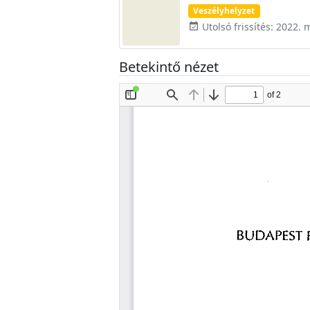
Veszélyhelyzet
Utolsó frissítés: 2022. 
event_available
Betekintő nézet