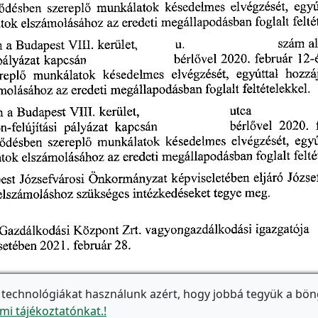
 technológiákat használunk azért, hogy jobbá tegyük a bön
mi tájékoztatónkat.!