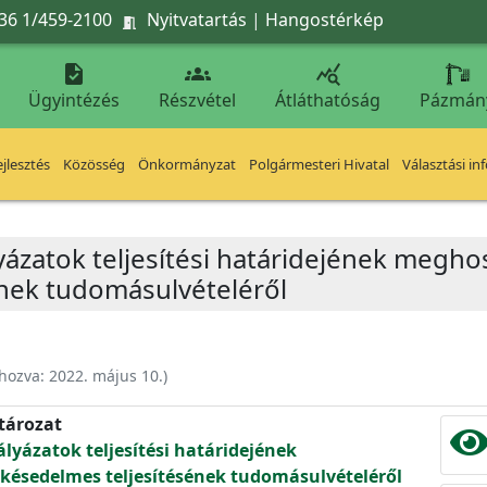
36 1/459-2100
Nyitvatartás
|
Hangostérkép




Ügyintézés
Részvétel
Átláthatóság
Pázmán
jlesztés
Közösség
Önkormányzat
Polgármesteri Hivatal
Választási in
lyázatok teljesítési határidejének megho
nek tudomásulvételéről
ehozva:
2022. május 10.
)
atározat
ályázatok teljesítési határidejének
késedelmes teljesítésének tudomásulvételéről