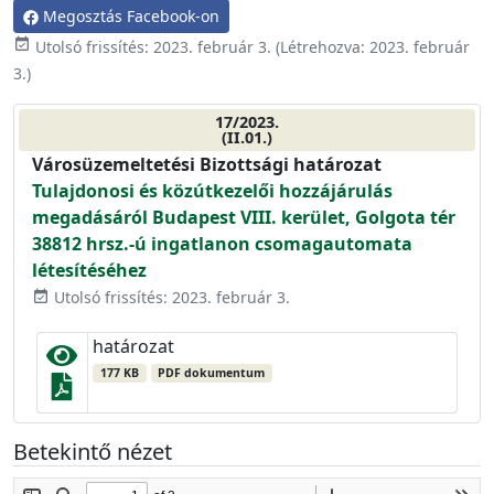
Megosztás Facebook-on
event_available
Utolsó frissítés:
2023. február 3.
(Létrehozva:
2023. február
3.
)
17/2023.
(II.01.)
Városüzemeltetési Bizottsági határozat
Tulajdonosi és közútkezelői hozzájárulás
megadásáról Budapest VIII. kerület, Golgota tér
38812 hrsz.-ú ingatlanon csomagautomata
létesítéséhez
Utolsó frissítés: 2023. február 3.
event_available
határozat
177 KB
PDF dokumentum
Betekintő nézet