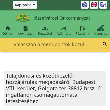
Ugrás a fő tartalomra

Kapcsolat
Józsefvárosi Önkormányzat




Otthon
Ügyintéz…
Részvétel
Átláthat…
Pázmány
Állami k…
Válasszon a menüpontok közül

Tulajdonosi és közútkezelői
hozzájárulás megadásáról Budapest
VIII. kerület, Golgota tér 38812 hrsz.-ú
ingatlanon csomagautomata
létesítéséhez