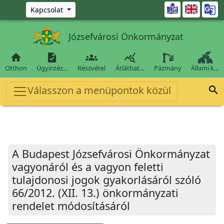
Ugrás a fő tartalomra

Kapcsolat
Józsefvárosi Önkormányzat




Otthon
Ügyintéz…
Részvétel
Átláthat…
Pázmány
Állami k…
Válasszon a menüpontok közül

A Budapest Józsefvárosi Önkormányzat
vagyonáról és a vagyon feletti
tulajdonosi jogok gyakorlásáról szóló
66/2012. (XII. 13.) önkormányzati
rendelet módosításáról