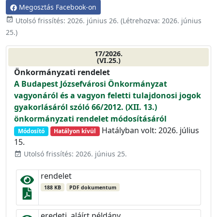
Megosztás Facebook-on
event_available
Utolsó frissítés:
2026. június 26.
(Létrehozva:
2026. június
25.
)
17/2026.
(VI.25.)
Önkormányzati rendelet
A Budapest Józsefvárosi Önkormányzat
vagyonáról és a vagyon feletti tulajdonosi jogok
gyakorlásáról szóló 66/2012. (XII. 13.)
önkormányzati rendelet módosításáról
Hatályban volt: 2026. július
Módosító
Hatályon kívül
15.
Utolsó frissítés: 2026. június 25.
event_available
rendelet
188 KB
PDF dokumentum
eredeti, aláírt példány