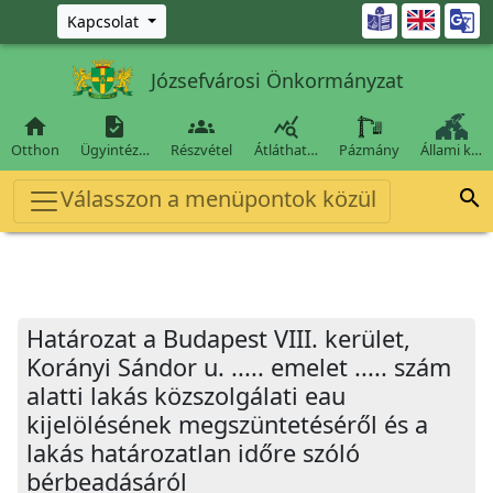
Ugrás a fő tartalomra

Kapcsolat
Józsefvárosi Önkormányzat




Otthon
Ügyintéz…
Részvétel
Átláthat…
Pázmány
Állami k…
Válasszon a menüpontok közül

Határozat a Budapest VIII. kerület,
Korányi Sándor u. ..... emelet ..... szám
alatti lakás közszolgálati eau
kijelölésének megszüntetéséről és a
lakás határozatlan időre szóló
bérbeadásáról