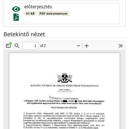
előterjesztés
61 KB
PDF dokumentum
Betekintő nézet