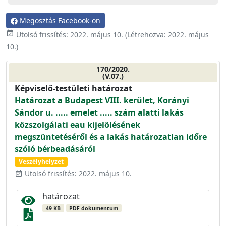
Megosztás Facebook-on
event_available
Utolsó frissítés:
2022. május 10.
(Létrehozva:
2022. május
10.
)
170/2020.
(V.07.)
Képviselő-testületi határozat
Határozat a Budapest VIII. kerület, Korányi
Sándor u. ..... emelet ..... szám alatti lakás
közszolgálati eau kijelölésének
megszüntetéséről és a lakás határozatlan időre
szóló bérbeadásáról
Veszélyhelyzet
Utolsó frissítés: 2022. május 10.
event_available
határozat
49 KB
PDF dokumentum