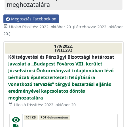
meghozatalára
Megosztás Facebook-on
event_available
Utolsó frissítés:
2022. október 20.
(Létrehozva:
2022. október
20.
)
170/2022.
(VIII.29.)
Költségvetési és Pénzügyi Bizottsági határozat
Javaslat a „Budapest Főváros VIII. kerület
Józsefvárosi Önkormányzat tulajdonában lévő
bérházak épületszerkezeti felújítására
vonatkozó tervezés” tárgyú beszerzési eljárás
eredményével kapcsolatos döntés
meghozatalára
Utolsó frissítés: 2022. október 20.
event_available
101 KB
PDF dokumentum