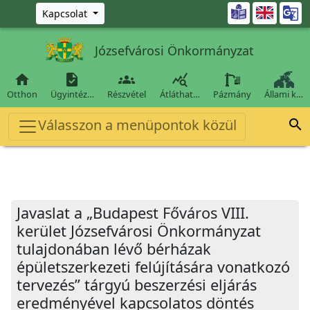
Ugrás a fő tartalomra

Kapcsolat
Józsefvárosi Önkormányzat




Otthon
Ügyintéz…
Részvétel
Átláthat…
Pázmány
Állami k…
Válasszon a menüpontok közül

Javaslat a „Budapest Főváros VIII.
kerület Józsefvárosi Önkormányzat
tulajdonában lévő bérházak
épületszerkezeti felújítására vonatkozó
tervezés” tárgyú beszerzési eljárás
eredményével kapcsolatos döntés