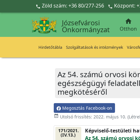
Ugrás a fő tartalomra
Zöld szám: +36 80/277-256
Központ: +



Józsefvárosi
Önkormányzat
Otthon
Hirdetőtábla
Szolgáltatások és intézmények
Városfe
Az 54. számú orvosi kö
egészségügyi feladatell
megkötéséről
Megosztás Facebook-on
event_available
Utolsó frissítés:
2022. május 10.
(Létr
Képviselő-testületi h
171/2021.
(IV.13.)
Az 54. számú orvosi k