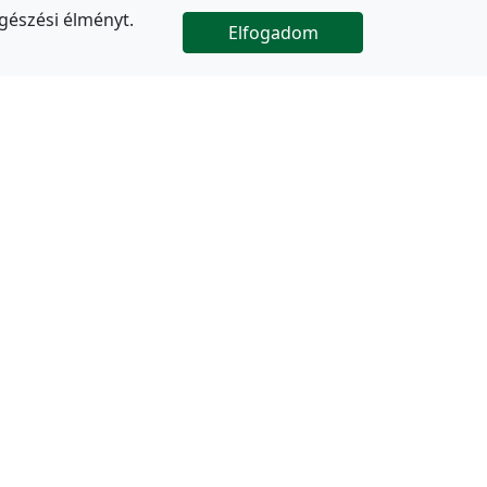
gészési élményt.
Elfogadom

Az oldal folytatódik