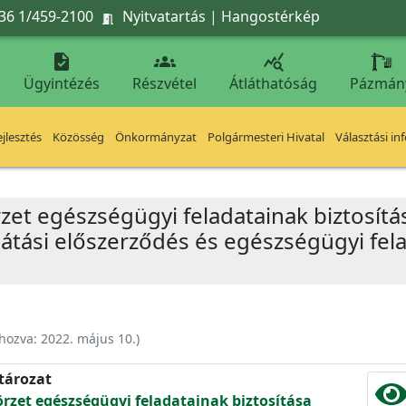
36 1/459-2100
Nyitvatartás
|
Hangostérkép




Ügyintézés
Részvétel
Átláthatóság
Pázmán
jlesztés
Közösség
Önkormányzat
Polgármesteri Hivatal
Választási in
rzet egészségügyi feladatainak biztosít
átási előszerződés és egészségügyi fela
ehozva:
2022. május 10.
)
atározat
örzet egészségügyi feladatainak biztosítása