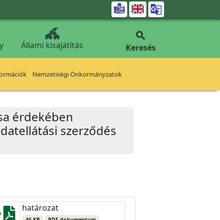


y
Állami kisajátítás
Keresés
formációk
Nemzetiségi Önkormányzatok
ása érdekében
datellátási szerződés
határozat
46 KB
PDF dokumentum