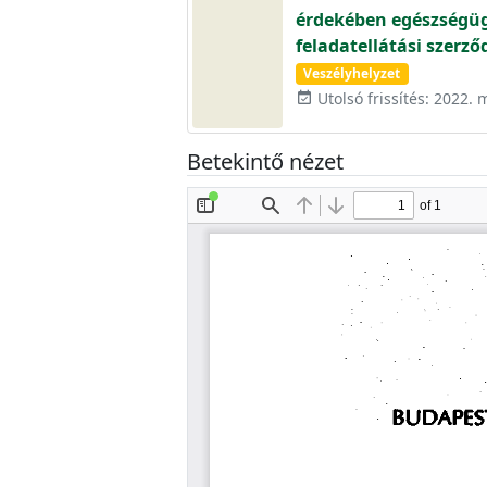
érdekében egészségügy
feladatellátási szerz
Veszélyhelyzet
Utolsó frissítés: 2022. 
event_available
Betekintő nézet