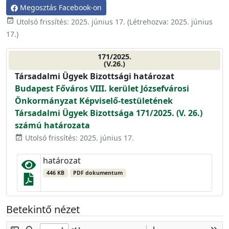
Megosztás Facebook-on
event_available
Utolsó frissítés:
2025. június 17.
(Létrehozva:
2025. június
17.
)
171/2025.
(V.26.)
Társadalmi Ügyek Bizottsági határozat
Budapest Főváros VIII. kerület Józsefvárosi
Önkormányzat Képviselő-testületének
Társadalmi Ügyek Bizottsága 171/2025. (V. 26.)
számú határozata
Utolsó frissítés: 2025. június 17.
event_available
határozat
446 KB
PDF dokumentum
Betekintő nézet