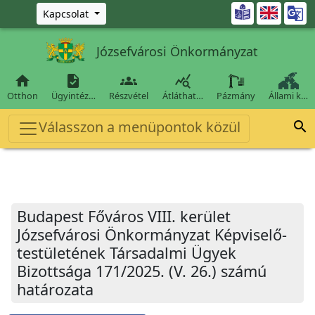
Ugrás a fő tartalomra

Kapcsolat
Józsefvárosi Önkormányzat




Otthon
Ügyintéz…
Részvétel
Átláthat…
Pázmány
Állami k…
Válasszon a menüpontok közül

Budapest Főváros VIII. kerület
Józsefvárosi Önkormányzat Képviselő-
testületének Társadalmi Ügyek
Bizottsága 171/2025. (V. 26.) számú
határozata