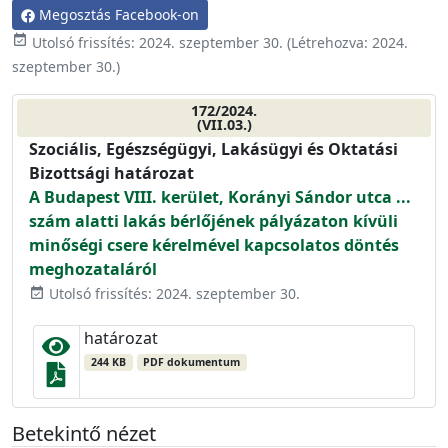
Megosztás Facebook-on
event_available
Utolsó frissítés:
2024. szeptember 30.
(Létrehozva:
2024.
szeptember 30.
)
172/2024.
(VII.03.)
Szociális, Egészségügyi, Lakásügyi és Oktatási
Bizottsági határozat
A Budapest VIII. kerület, Korányi Sándor utca ...
szám alatti lakás bérlőjének pályázaton kívüli
minőségi csere kérelmével kapcsolatos döntés
meghozataláról
Utolsó frissítés: 2024. szeptember 30.
event_available
határozat
244 KB
PDF dokumentum
Betekintő nézet