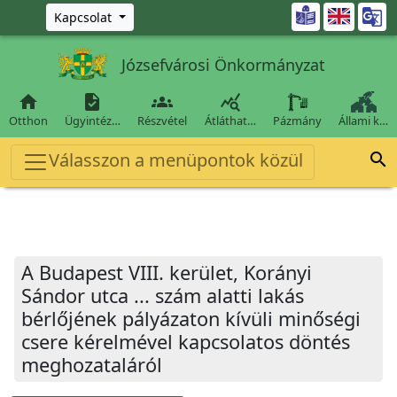
Ugrás a fő tartalomra

Kapcsolat
Józsefvárosi Önkormányzat




Otthon
Ügyintéz…
Részvétel
Átláthat…
Pázmány
Állami k…
Válasszon a menüpontok közül

A Budapest VIII. kerület, Korányi
Sándor utca ... szám alatti lakás
bérlőjének pályázaton kívüli minőségi
csere kérelmével kapcsolatos döntés
meghozataláról