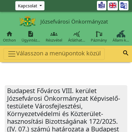
Ugrás a fő tartalomra

Kapcsolat
Józsefvárosi Önkormányzat




Otthon
Ügyintéz…
Részvétel
Átláthat…
Pázmány
Állami k…
Válasszon a menüpontok közül

Budapest Főváros VIII. kerület
Józsefvárosi Önkormányzat Képviselő-
testülete Városfejlesztési,
Környezetvédelmi és Közterület-
hasznosítási Bizottságának 172/2025.
(IV. 07.) számú határozata a Budapest