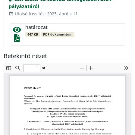
pályázatáról
Utolsó frissítés: 2025. április 11.
event_available
határozat
447 KB
PDF dokumentum
Betekintő nézet