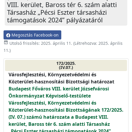
VIII. kerület, Baross tér 6. szám alatti
Társasház „Pécsi Eszter társasházi
támogatások 2024” pályázatáról
Megosztás Facebook-on
event_available
Utolsó frissítés:
2025. április 11.
(Létrehozva:
2025. április
11.
)
172/2025.
(IV.07.)
Városfejlesztési, Környezetvédelmi és
Közterület-hasznosítási Bizottsági határozat
Budapest Főváros VIII. kerület Józsefvárosi
Önkormányzat Képviselő-testülete
Városfejlesztési, Környezetvédelmi és
Közterület-hasznosítási Bizottságának 172/2025.
(IV. 07.) számú határozata a Budapest VIII.
kerület, Baross tér 6. szám alatti Társasház
„Pécsi Eszter társasházi támogatások 2024”