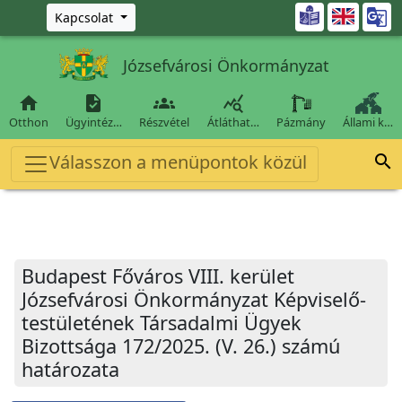
Ugrás a fő tartalomra

Kapcsolat
Józsefvárosi Önkormányzat




Otthon
Ügyintéz…
Részvétel
Átláthat…
Pázmány
Állami k…
Válasszon a menüpontok közül

Budapest Főváros VIII. kerület
Józsefvárosi Önkormányzat Képviselő-
testületének Társadalmi Ügyek
Bizottsága 172/2025. (V. 26.) számú
határozata