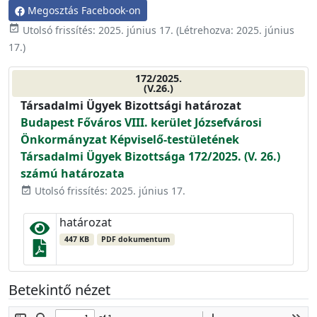
Megosztás Facebook-on
event_available
Utolsó frissítés:
2025. június 17.
(Létrehozva:
2025. június
17.
)
172/2025.
(V.26.)
Társadalmi Ügyek Bizottsági határozat
Budapest Főváros VIII. kerület Józsefvárosi
Önkormányzat Képviselő-testületének
Társadalmi Ügyek Bizottsága 172/2025. (V. 26.)
számú határozata
Utolsó frissítés: 2025. június 17.
event_available
határozat
447 KB
PDF dokumentum
Betekintő nézet