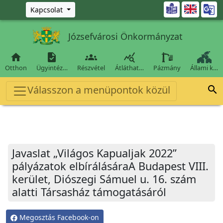
Ugrás a fő tartalomra

Kapcsolat
Józsefvárosi Önkormányzat




Otthon
Ügyintéz…
Részvétel
Átláthat…
Pázmány
Állami k…
Válasszon a menüpontok közül

Javaslat „Világos Kapualjak 2022”
pályázatok elbírálásáraA Budapest VIII.
kerület, Diószegi Sámuel u. 16. szám
alatti Társasház támogatásáról
Megosztás Facebook-on