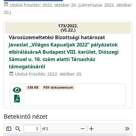
event_available
Utolsó frissítés:
2022. október 20.
(Létrehozva:
2022. október
20.
)
173/2022.
(VI.22.)
Városüzemeltetési Bizottsági határozat
Javaslat „Világos Kapualjak 2022” pályázatok
elbírálásáraA Budapest VIII. kerület, Diószegi
Sámuel u. 16. szám alatti Társasház
támogatásáról
Utolsó frissítés: 2022. október 20.
event_available
538 KB
PDF dokumentum
Betekintő nézet