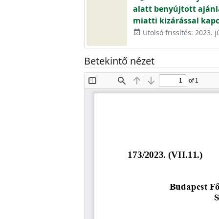
alatt benyújtott aján
miatti kizárással kap
Utolsó frissítés: 2023. j
event_available
Betekintő nézet