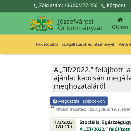
Ugrás a fő tartalomra
Zöld szám: +36 80/277-256
Központ: +



Józsefvárosi
Önkormányzat
Otthon
Hirdetőtábla
Szolgáltatások és intézmények
Városfe
A „III/2022.” felújítot
ajánlat kapcsán megálla
meghozataláról
Megosztás Facebook-on
event_available
Utolsó frissítés:
2023. július 19.
(Létre
Szociális, Egészségüg
173/2023.
(VII.11.)
A „III/2022.” felújíto