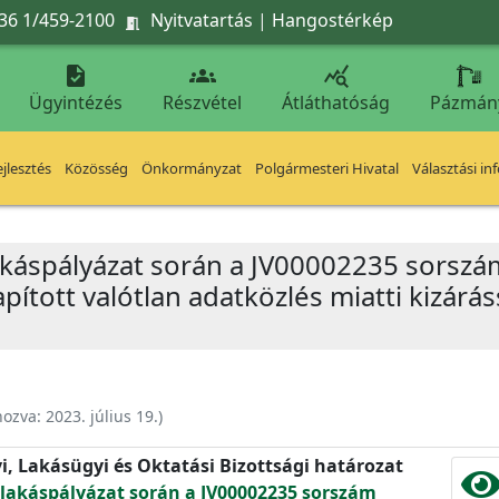
36 1/459-2100
Nyitvatartás
|
Hangostérkép




Ügyintézés
Részvétel
Átláthatóság
Pázmán
jlesztés
Közösség
Önkormányzat
Polgármesteri Hivatal
Választási in
t lakáspályázat során a JV00002235 sorszá
pított valótlan adatközlés miatti kizárá
hozva:
2023. július 19.
)
yi, Lakásügyi és Oktatási Bizottsági határozat
tt lakáspályázat során a JV00002235 sorszám