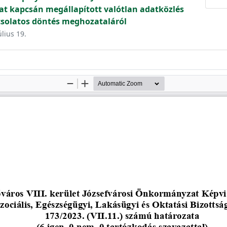
lat kapcsán megállapított valótlan adatközlés
csolatos döntés meghozataláról
úlius 19.