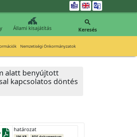


y
Állami kisajátítás
Keresés
formációk
Nemzetiségi Önkormányzatok
m alatt benyújtott
ssal kapcsolatos döntés
határozat
196 KB
PDF dokumentum