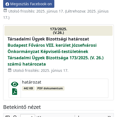
Megosztás Facebook-on
event_available
Utolsó frissítés:
2025. június 17.
(Létrehozva:
2025. június
17.
)
173/2025.
(V.26.)
Társadalmi Ügyek Bizottsági határozat
Budapest Főváros VIII. kerület Józsefvárosi
Önkormányzat Képviselő-testületének
Társadalmi Ügyek Bizottsága 173/2025. (V. 26.)
számú határozata
Utolsó frissítés: 2025. június 17.
event_available
határozat
442 KB
PDF dokumentum
Betekintő nézet