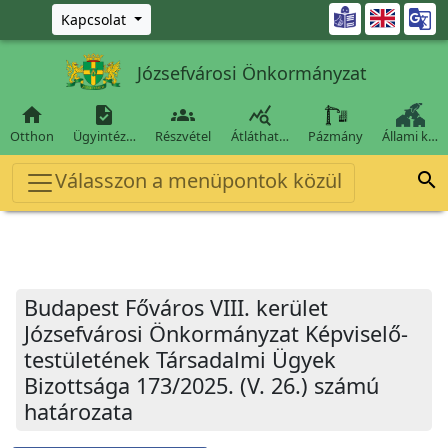
Ugrás a fő tartalomra

Kapcsolat
Józsefvárosi Önkormányzat




Otthon
Ügyintéz…
Részvétel
Átláthat…
Pázmány
Állami k…
Válasszon a menüpontok közül

Budapest Főváros VIII. kerület
Józsefvárosi Önkormányzat Képviselő-
testületének Társadalmi Ügyek
Bizottsága 173/2025. (V. 26.) számú
határozata