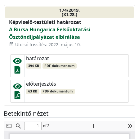
174/2019.
(XI.28.)
Képviselő-testületi határozat
A Bursa Hungarica Felsőoktatási
Ösztöndíjpályázat elbírálása
Utolsó frissítés: 2022. május 10.
event_available
határozat
394 KB
PDF dokumentum
előterjesztés
63 KB
PDF dokumentum
Betekintő nézet