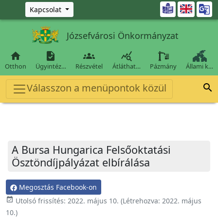
Ugrás a fő tartalomra

Kapcsolat
Józsefvárosi Önkormányzat




Otthon
Ügyintéz…
Részvétel
Átláthat…
Pázmány
Állami k…
Válasszon a menüpontok közül

A Bursa Hungarica Felsőoktatási
Ösztöndíjpályázat elbírálása
Megosztás Facebook-on
event_available
Utolsó frissítés:
2022. május 10.
(Létrehozva:
2022. május
10.
)