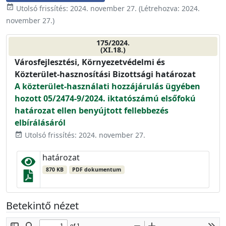
event_available
Utolsó frissítés:
2024. november 27.
(Létrehozva:
2024.
november 27.
)
175/2024.
(XI.18.)
Városfejlesztési, Környezetvédelmi és
Közterület-hasznosítási Bizottsági határozat
A közterület-használati hozzájárulás ügyében
hozott 05/2474-9/2024. iktatószámú elsőfokú
határozat ellen benyújtott fellebbezés
elbírálásáról
Utolsó frissítés: 2024. november 27.
event_available
határozat
870 KB
PDF dokumentum
Betekintő nézet