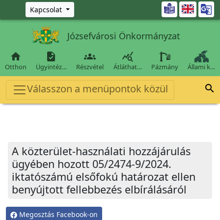
Ugrás a fő tartalomra

Kapcsolat
Józsefvárosi Önkormányzat




Otthon
Ügyintéz…
Részvétel
Átláthat…
Pázmány
Állami k…
Válasszon a menüpontok közül

A közterület-használati hozzájárulás
ügyében hozott 05/2474-9/2024.
iktatószámú elsőfokú határozat ellen
benyújtott fellebbezés elbírálásáról
Megosztás Facebook-on