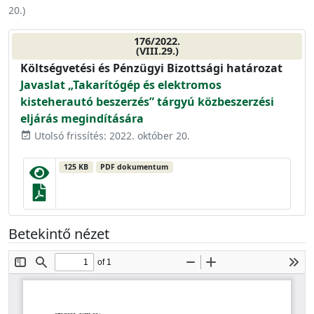
20.
)
176/2022.
(VIII.29.)
Költségvetési és Pénzügyi Bizottsági határozat
Javaslat „Takarítógép és elektromos
kisteherautó beszerzés” tárgyú közbeszerzési
eljárás megindítására
Utolsó frissítés: 2022. október 20.
event_available
125 KB
PDF dokumentum
Betekintő nézet