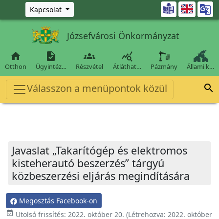
Ugrás a fő tartalomra

Kapcsolat
Józsefvárosi Önkormányzat




Otthon
Ügyintéz…
Részvétel
Átláthat…
Pázmány
Állami k…
Válasszon a menüpontok közül

Javaslat „Takarítógép és elektromos
kisteherautó beszerzés” tárgyú
közbeszerzési eljárás megindítására
Megosztás Facebook-on
event_available
Utolsó frissítés:
2022. október 20.
(Létrehozva:
2022. október