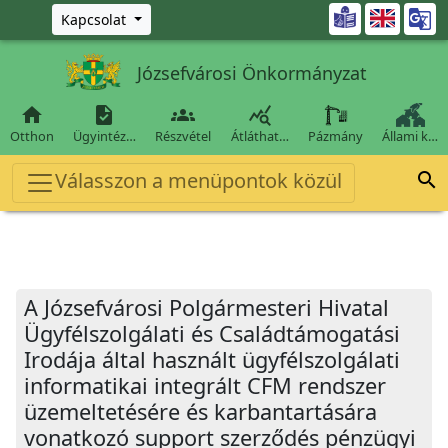
Ugrás a fő tartalomra

Kapcsolat
Józsefvárosi Önkormányzat




Otthon
Ügyintéz…
Részvétel
Átláthat…
Pázmány
Állami k…
Válasszon a menüpontok közül

A Józsefvárosi Polgármesteri Hivatal
Ügyfélszolgálati és Családtámogatási
Irodája által használt ügyfélszolgálati
informatikai integrált CFM rendszer
üzemeltetésére és karbantartására
vonatkozó support szerződés pénzügyi