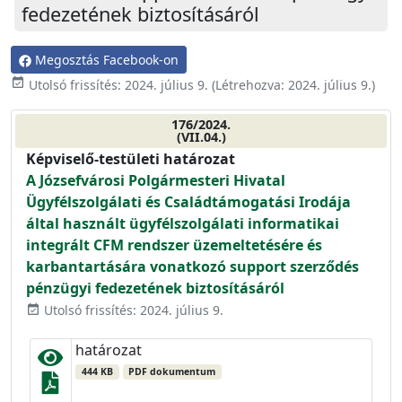
fedezetének biztosításáról
Megosztás Facebook-on
event_available
Utolsó frissítés:
2024. július 9.
(Létrehozva:
2024. július 9.
)
176/2024.
(VII.04.)
Képviselő-testületi határozat
A Józsefvárosi Polgármesteri Hivatal
Ügyfélszolgálati és Családtámogatási Irodája
által használt ügyfélszolgálati informatikai
integrált CFM rendszer üzemeltetésére és
karbantartására vonatkozó support szerződés
pénzügyi fedezetének biztosításáról
Utolsó frissítés: 2024. július 9.
event_available
határozat
444 KB
PDF dokumentum