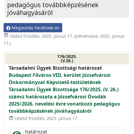
pedagógus továbbképzésének
jóváhagyásáról
Megosztás Facebook-on
event_available
Utolsó frissítés:
2025. június 17.
(Létrehozva:
2025. június
17.
)
176/2025.
(V.26.)
Társadalmi Ügyek Bizottsági határozat
Budapest Főváros VIII. kerület Józsefvárosi
Önkormányzat Képviselő-testületének
Társadalmi Ügyek Bizottsága 176/2025. (V. 26.)
számú határozata a Józsefvárosi Óvodák
2025/2026. nevelési évre vonatkozó pedagógus
továbbképzésének jóváhagyásáról
Utolsó frissítés: 2025. június 17.
event_available
határozat