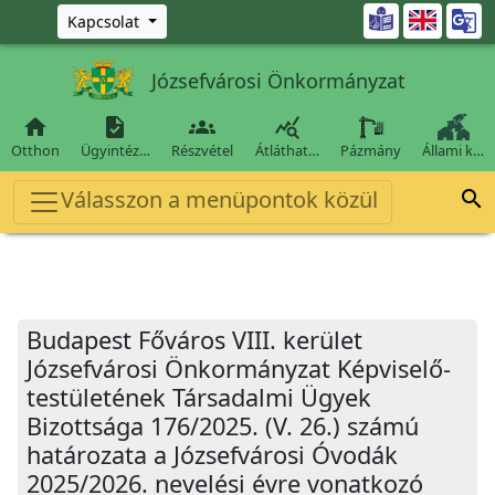
Ugrás a fő tartalomra

Kapcsolat
Józsefvárosi Önkormányzat




Otthon
Ügyintéz…
Részvétel
Átláthat…
Pázmány
Állami k…
Válasszon a menüpontok közül

Budapest Főváros VIII. kerület
Józsefvárosi Önkormányzat Képviselő-
testületének Társadalmi Ügyek
Bizottsága 176/2025. (V. 26.) számú
határozata a Józsefvárosi Óvodák
2025/2026. nevelési évre vonatkozó