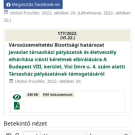
Megosztás Facebook-on
event_available
Utolsó frissítés:
2022. október 20.
(Létrehozva:
2022. október
20.
)
177/2022.
(VI.22.)
Városüzemeltetési Bizottsági határozat
Javaslat társasházi pályázatok és életveszély
elhárítása iránti kérelmek elbírálására A
Budapest VIII. kerület, Visi Imre u. 4. szám alatti
Társasház pályázatának támogatásáról
Utolsó frissítés: 2022. október 20.
event_available
430 KB
PDF dokumentum
Betekintő nézet