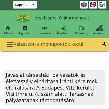
Ugrás a fő tartalomra

Kapcsolat
Józsefvárosi Önkormányzat




Otthon
Ügyintéz…
Részvétel
Átláthat…
Pázmány
Állami k…
Válasszon a menüpontok közül

Javaslat társasházi pályázatok és
életveszély elhárítása iránti kérelmek
elbírálására A Budapest VIII. kerület,
Visi Imre u. 4. szám alatti Társasház
pályázatának támogatásáról