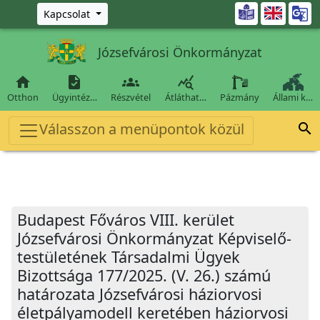
Ugrás a fő tartalomra

Kapcsolat
Józsefvárosi Önkormányzat




Otthon
Ügyintéz…
Részvétel
Átláthat…
Pázmány
Állami k…
Válasszon a menüpontok közül

Budapest Főváros VIII. kerület
Józsefvárosi Önkormányzat Képviselő-
testületének Társadalmi Ügyek
Bizottsága 177/2025. (V. 26.) számú
határozata Józsefvárosi háziorvosi
életpályamodell keretében háziorvosi