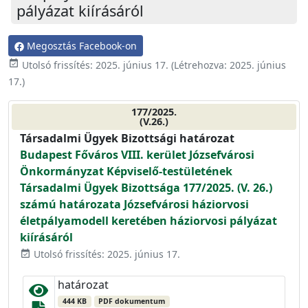
pályázat kiírásáról
Megosztás Facebook-on
event_available
Utolsó frissítés:
2025. június 17.
(Létrehozva:
2025. június
17.
)
177/2025.
(V.26.)
Társadalmi Ügyek Bizottsági határozat
Budapest Főváros VIII. kerület Józsefvárosi
Önkormányzat Képviselő-testületének
Társadalmi Ügyek Bizottsága 177/2025. (V. 26.)
számú határozata Józsefvárosi háziorvosi
életpályamodell keretében háziorvosi pályázat
kiírásáról
Utolsó frissítés: 2025. június 17.
event_available
határozat
444 KB
PDF dokumentum