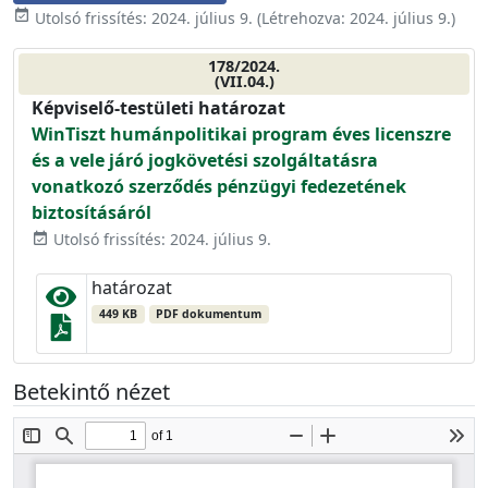
event_available
Utolsó frissítés:
2024. július 9.
(Létrehozva:
2024. július 9.
)
178/2024.
(VII.04.)
Képviselő-testületi határozat
WinTiszt humánpolitikai program éves licenszre
és a vele járó jogkövetési szolgáltatásra
vonatkozó szerződés pénzügyi fedezetének
biztosításáról
Utolsó frissítés: 2024. július 9.
event_available
határozat
449 KB
PDF dokumentum
Betekintő nézet