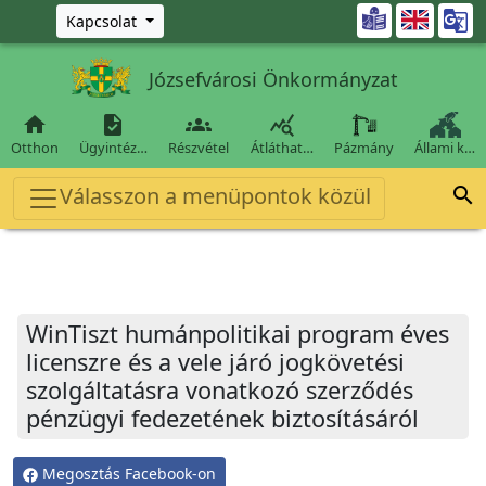
Ugrás a fő tartalomra

Kapcsolat
Józsefvárosi Önkormányzat




Otthon
Ügyintéz…
Részvétel
Átláthat…
Pázmány
Állami k…
Válasszon a menüpontok közül

WinTiszt humánpolitikai program éves
licenszre és a vele járó jogkövetési
szolgáltatásra vonatkozó szerződés
pénzügyi fedezetének biztosításáról
Megosztás Facebook-on