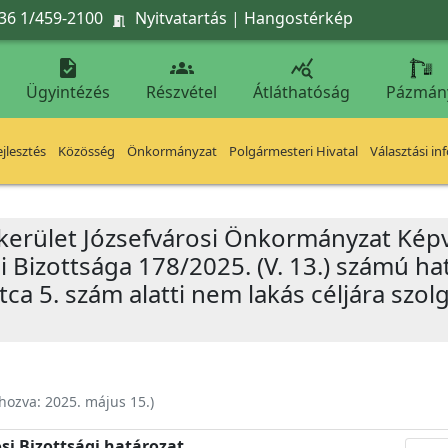
36 1/459-2100
Nyitvatartás
|
Hangostérkép




Ügyintézés
Részvétel
Átláthatóság
Pázmán
jlesztés
Közösség
Önkormányzat
Polgármesteri Hivatal
Választási in
 kerület Józsefvárosi Önkormányzat Képv
i Bizottsága 178/2025. (V. 13.) számú h
tca 5. szám alatti nem lakás céljára szol
ehozva:
2025. május 15.
)
si Bizottsági határozat