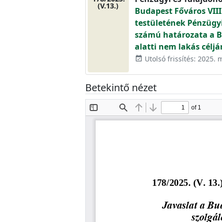
(V.13.)
Budapest Főváros VIII
testületének Pénzügyi 
számú határozata a B
alatti nem lakás céljá
Utolsó frissítés: 2025. 
event_available
Betekintő nézet