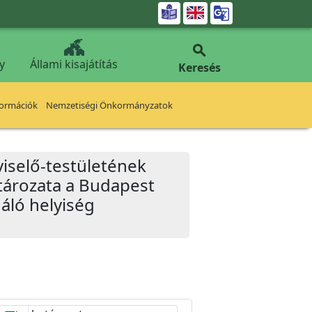


y
Állami kisajátítás
Keresés
formációk
Nemzetiségi Önkormányzatok
iselő-testületének
atározata a Budapest
gáló helyiség