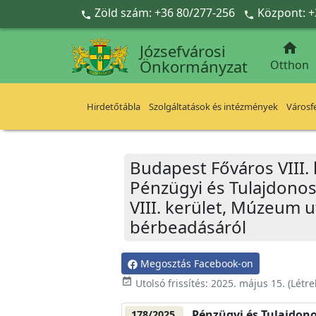
Ugrás a fő tartalomra
Zöld szám: +36 80/277-256
Központ: +



Józsefvárosi
Önkormányzat
Otthon
Hirdetőtábla
Szolgáltatások és intézmények
Városfe
Budapest Főváros VIII.
Pénzügyi és Tulajdonos
VIII. kerület, Múzeum u
bérbeadásáról
Megosztás Facebook-on
event_available
Utolsó frissítés:
2025. május 15.
(Létr
Pénzügyi és Tulajdono
178/2025.