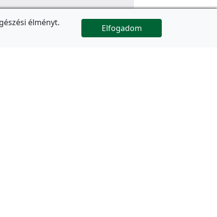
gészési élményt.
Elfogadom

Az oldal folytatódik