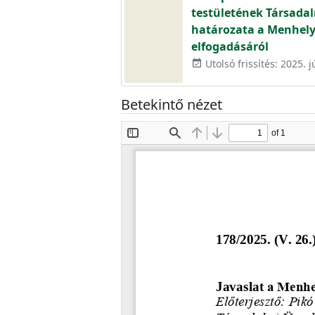
testületének Társadal
határozata a Menhely
elfogadásáról
Utolsó frissítés: 2025. j
event_available
Betekintő nézet