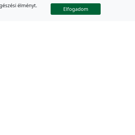
gészési élményt.
Elfogadom

Az oldal folytatódik