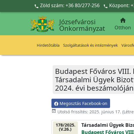
Ugrás a fő tartalomra
Zöld szám: +36 80/277-256
Központ: +



Józsefvárosi
Önkormányzat
Otthon
Hirdetőtábla
Szolgáltatások és intézmények
Városfe
Budapest Főváros VIII.
Társadalmi Ügyek Bizot
2024. évi beszámolóján
Megosztás Facebook-on
event_available
Utolsó frissítés:
2025. június 17.
(Létr
Társadalmi Ügyek Biz
178/2025.
(V.26.)
Budapest Főváros VIII