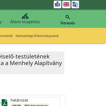


y
Állami kisajátítás
Keresés
formációk
Nemzetiségi Önkormányzatok
iselő-testületének
ta a Menhely Alapítvány
határozat
448 KB
PDF dokumentum