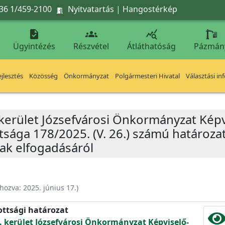
36 1/459-2100
Nyitvatartás
|
Hangostérkép




Ügyintézés
Részvétel
Átláthatóság
Pázmán
jlesztés
Közösség
Önkormányzat
Polgármesteri Hivatal
Választási in
 kerület Józsefvárosi Önkormányzat Képv
tsága 178/2025. (V. 26.) számú határoza
ak elfogadásáról
ehozva:
2025. június 17.
)
ottsági határozat
. kerület Józsefvárosi Önkormányzat Képviselő-