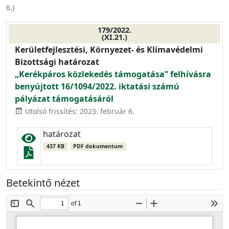
6.
)
179/2022.
(XI.21.)
Kerületfejlesztési, Környezet- és Klímavédelmi
Bizottsági határozat
„Kerékpáros közlekedés támogatása” felhívásra
benyújtott 16/1094/2022. iktatási számú
pályázat támogatásáról
Utolsó frissítés: 2023. február 6.
event_available
határozat
437 KB
PDF dokumentum
Betekintő nézet