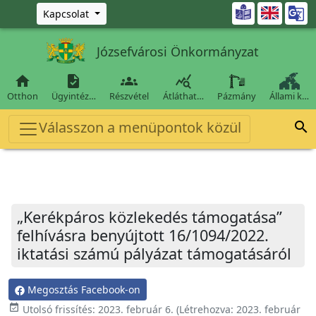
Ugrás a fő tartalomra

Kapcsolat
Józsefvárosi Önkormányzat




Otthon
Ügyintéz…
Részvétel
Átláthat…
Pázmány
Állami k…
Válasszon a menüpontok közül

„Kerékpáros közlekedés támogatása”
felhívásra benyújtott 16/1094/2022.
iktatási számú pályázat támogatásáról
Megosztás Facebook-on
event_available
Utolsó frissítés:
2023. február 6.
(Létrehozva:
2023. február