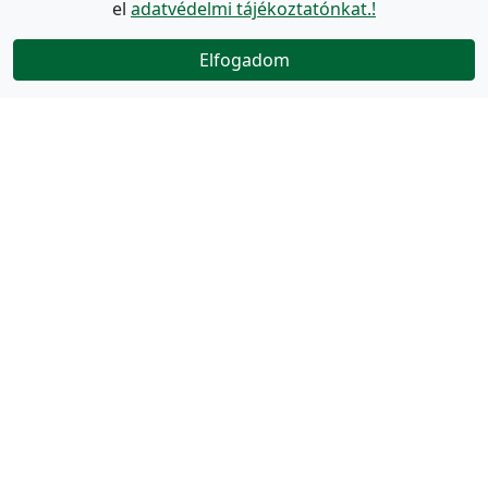
el
adatvédelmi tájékoztatónkat.!
Elfogadom
