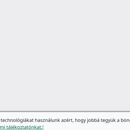
 technológiákat használunk azért, hogy jobbá tegyük a bön
mi tájékoztatónkat.!