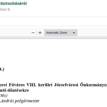
biztosításáról
úlius 9.