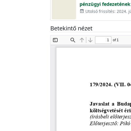
pénzügyi fedezetének 
Utolsó frissítés: 2024. j
event_available
Betekintő nézet