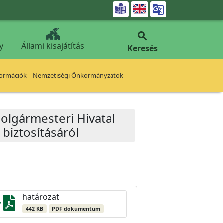


y
Állami kisajátítás
Keresés
formációk
Nemzetiségi Önkormányzatok
olgármesteri Hivatal
biztosításáról
határozat
442 KB
PDF dokumentum