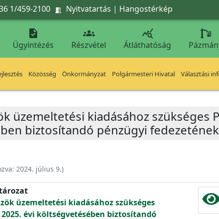
36 1/459-2100
Nyitvatartás
|
Hangostérkép




Ügyintézés
Részvétel
Átláthatóság
Pázmán
jlesztés
Közösség
Önkormányzat
Polgármesteri Hivatal
Választási in
ök üzemeltetési kiadásához szükséges P
ében biztosítandó pénzügyi fedezetének 
ozva:
2024. július 9.
)
atározat
özök üzemeltetési kiadásához szükséges
 2025. évi költségvetésében biztosítandó