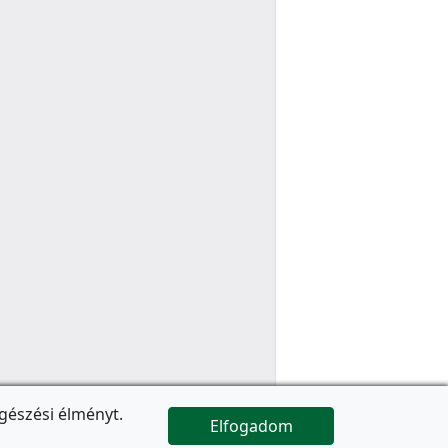
gészési élményt.
Elfogadom

Az oldal folytatódik