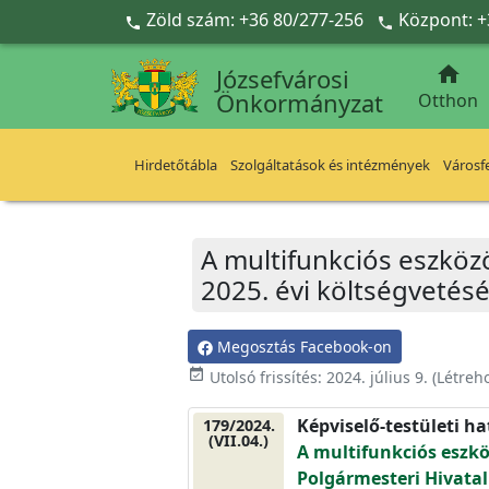
Ugrás a fő tartalomra
Zöld szám: +36 80/277-256
Központ: +



Józsefvárosi
Önkormányzat
Otthon
Hirdetőtábla
Szolgáltatások és intézmények
Városfe
A multifunkciós eszköz
2025. évi költségvetés
Megosztás Facebook-on
event_available
Utolsó frissítés:
2024. július 9.
(Létreh
Képviselő-testületi h
179/2024.
(VII.04.)
A multifunkciós eszk
Polgármesteri Hivatal