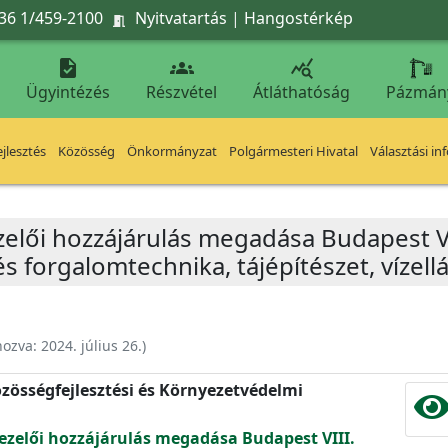
36 1/459-2100
Nyitvatartás
|
Hangostérkép




Ügyintézés
Részvétel
Átláthatóság
Pázmán
jlesztés
Közösség
Önkormányzat
Polgármesteri Hivatal
Választási in
zelői hozzájárulás megadása Budapest VI
és forgalomtechnika, tájépítészet, vízell
hozva:
2024. július 26.
)
zösségfejlesztési és Környezetvédelmi
ezelői hozzájárulás megadása Budapest VIII.