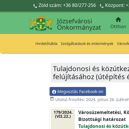
Ugrás a fő tartalomra
Zöld szám: +36 80/277-256
Központ: +



Józsefvárosi
Önkormányzat
Otthon
Hirdetőtábla
Szolgáltatások és intézmények
Városfe
Tulajdonosi és közútke
felújításához (útépítés 
Megosztás Facebook-on
event_available
Utolsó frissítés:
2024. július 26.
(Létre
Városüzemeltetési, Kö
179/2024.
(VII.22.)
Bizottsági határozat
Tulajdonosi és közútk