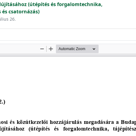
lújításához (útépítés és forgalomtechnika,
s és csatornázás)
úlius 26.