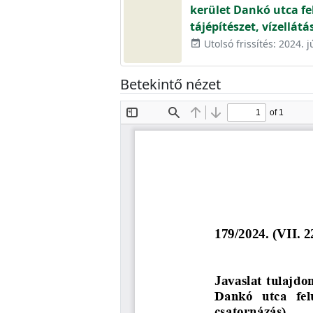
kerület Dankó utca fe
tájépítészet, vízellátá
Utolsó frissítés: 2024. j
event_available
Betekintő nézet