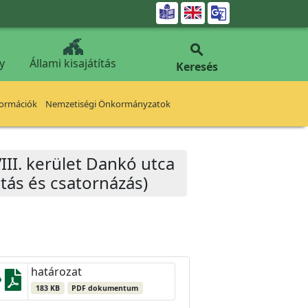


y
Állami kisajátítás
Keresés
formációk
Nemzetiségi Önkormányzatok
II. kerület Dankó utca
átás és csatornázás)
határozat
183 KB
PDF dokumentum