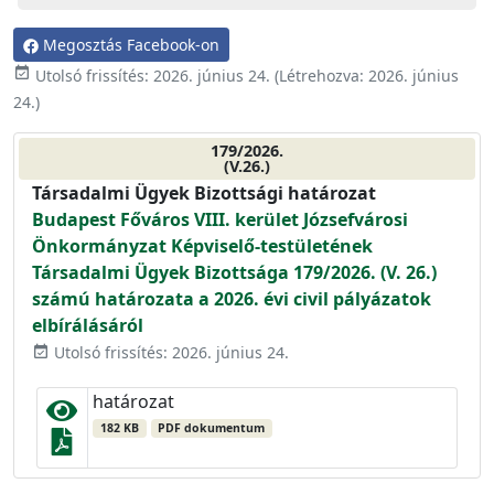
Megosztás Facebook-on
event_available
Utolsó frissítés:
2026. június 24.
(Létrehozva:
2026. június
24.
)
179/2026.
(V.26.)
Társadalmi Ügyek Bizottsági határozat
Budapest Főváros VIII. kerület Józsefvárosi
Önkormányzat Képviselő-testületének
Társadalmi Ügyek Bizottsága 179/2026. (V. 26.)
számú határozata a 2026. évi civil pályázatok
elbírálásáról
Utolsó frissítés: 2026. június 24.
event_available
határozat
182 KB
PDF dokumentum