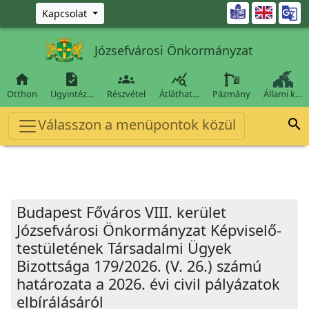
Ugrás a fő tartalomra

Kapcsolat
Józsefvárosi Önkormányzat




Otthon
Ügyintéz…
Részvétel
Átláthat…
Pázmány
Állami k…
Válasszon a menüpontok közül

Budapest Főváros VIII. kerület
Józsefvárosi Önkormányzat Képviselő-
testületének Társadalmi Ügyek
Bizottsága 179/2026. (V. 26.) számú
határozata a 2026. évi civil pályázatok
elbírálásáról