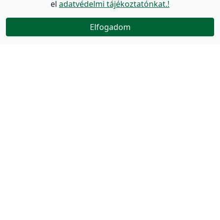
el
adatvédelmi tájékoztatónkat.!
Elfogadom
