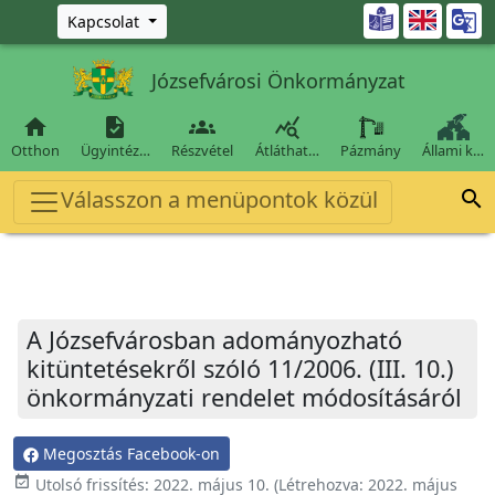
Ugrás a fő tartalomra

Kapcsolat
Józsefvárosi Önkormányzat




Otthon
Ügyintéz…
Részvétel
Átláthat…
Pázmány
Állami k…
Válasszon a menüpontok közül

A Józsefvárosban adományozható
kitüntetésekről szóló 11/2006. (III. 10.)
önkormányzati rendelet módosításáról
Megosztás Facebook-on
event_available
Utolsó frissítés:
2022. május 10.
(Létrehozva:
2022. május