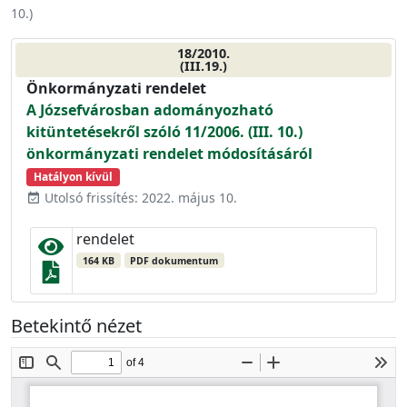
10.
)
18/2010.
(III.19.)
Önkormányzati rendelet
A Józsefvárosban adományozható
kitüntetésekről szóló 11/2006. (III. 10.)
önkormányzati rendelet módosításáról
Hatályon kívül
Utolsó frissítés: 2022. május 10.
event_available
rendelet
164 KB
PDF dokumentum
Betekintő nézet